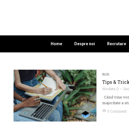
Home
Despre noi
Recrutare
BLOG
Tips & Tric
Nicoleta D.
Jan
Când vine vorba
majoritate a stu
chat_bubble
0 Comment