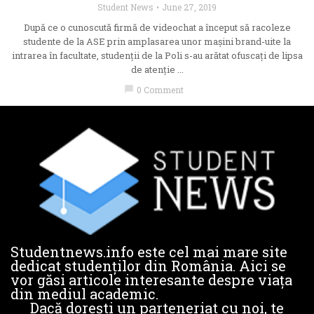
Student News
June 27, 2019
După ce o cunoscută firmă de videochat a început să racoleze
studente de la ASE prin amplasarea unor mașini brand-uite la
intrarea în facultate, studenții de la Poli s-au arătat ofuscați de lipsa
de atenție ...
chat_bubble
0 Comment
Studentnews.info este cel mai mare site
dedicat studenților din România. Aici se
vor găsi articole interesante despre viața
din mediul academic.
Dacă dorești un parteneriat cu noi, te