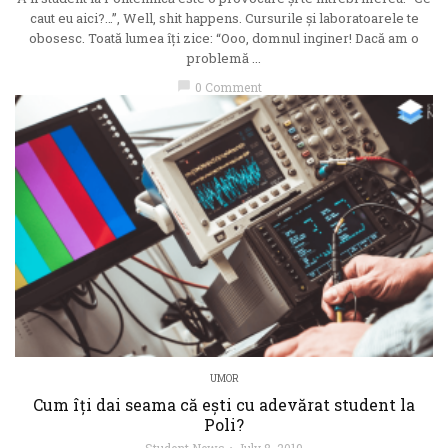
caut eu aici?…”, Well, shit happens. Cursurile și laboratoarele te
obosesc. Toată lumea îți zice: “Ooo, domnul inginer! Dacă am o
problemă ...
chat_bubble
0 Comment
UMOR
Cum îți dai seama că ești cu adevărat student la
Poli?
Student News
July 8, 2019