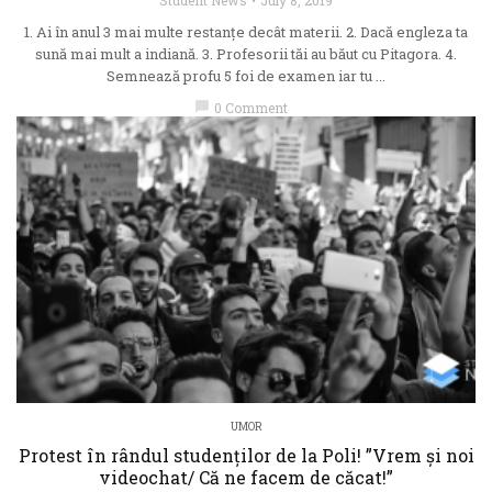
1. Ai în anul 3 mai multe restanțe decât materii. 2. Dacă engleza ta
sună mai mult a indiană. 3. Profesorii tăi au băut cu Pitagora. 4.
Semnează profu 5 foi de examen iar tu ...
chat_bubble
0 Comment
UMOR
Protest în rândul studenților de la Poli! ”Vrem și noi
videochat/ Că ne facem de căcat!”