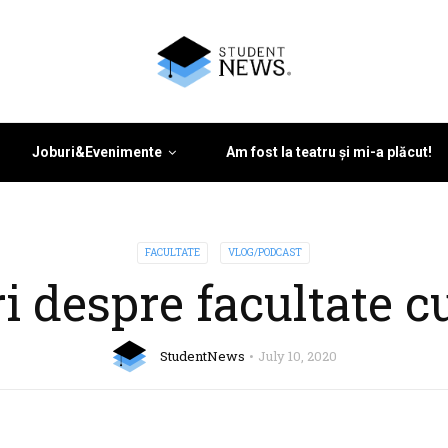
Joburi&Evenimente
Am fost la teatru și mi-a plăcut!
FACULTATE
VLOG/PODCAST
ri despre facultate c
StudentNews
July 10, 2020