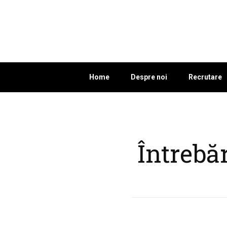
Home
Despre noi
Recrutare
Întrebă