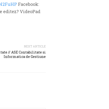
/tN2FuHP
Facebook:
e editez? VideoPad
NEXT ARTICLE
tate // ASE Contabilitate si
Informatica de Gestiune