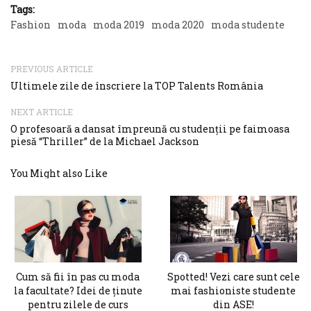
Tags:
Fashion
moda
moda 2019
moda 2020
moda studente
PREVIOUS ARTICLE
Ultimele zile de înscriere la TOP Talents România
NEXT ARTICLE
O profesoară a dansat împreună cu studenții pe faimoasa
piesă “Thriller” de la Michael Jackson
You Might also Like
Cum să fii în pas cu moda
Spotted! Vezi care sunt cele
la facultate? Idei de ținute
mai fashioniste studente
pentru zilele de curs
din ASE!