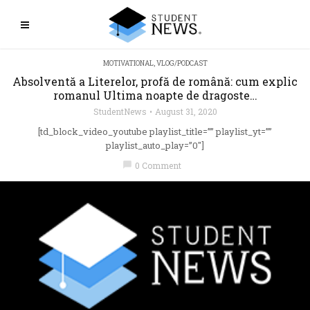
MOTIVATIONAL
,
VLOG/PODCAST
Absolventă a Literelor, profă de română: cum explic
romanul Ultima noapte de dragoste…
StudentNews
August 31, 2020
[td_block_video_youtube playlist_title=”” playlist_yt=””
playlist_auto_play=”0″]
chat_bubble
0 Comment