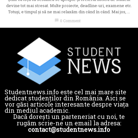
devine tot mai stresat. Multe proiecte, deadline-uri, examene etc.
Totuși, e timpul și să ne mai relaxăm din când în când. Mai jos, ...
chat_bubble
0 Comment
Studentnews.info este cel mai mare site
dedicat studenților din România. Aici se
vor găsi articole interesante despre viața
din mediul academic.
Dacă dorești un parteneriat cu noi, te
rugăm scrie-ne un email la adresa:
contact@studentnews.info