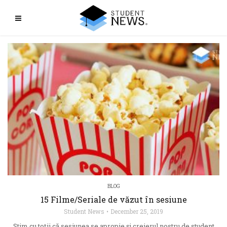
BLOG
15 Filme/Seriale de văzut în sesiune
Student News
December 25, 2019
Știm cu toții că sesiunea se apropie și creierul nostru de student