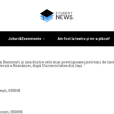
Joburi&Evenimente
Am fost la teatru și mi-a plăcut!
in București și una dintre cele mai prestigioase instituții de î
1
dernă a României, după Universitatea din Iași.
ești, 030018
urești, 050095