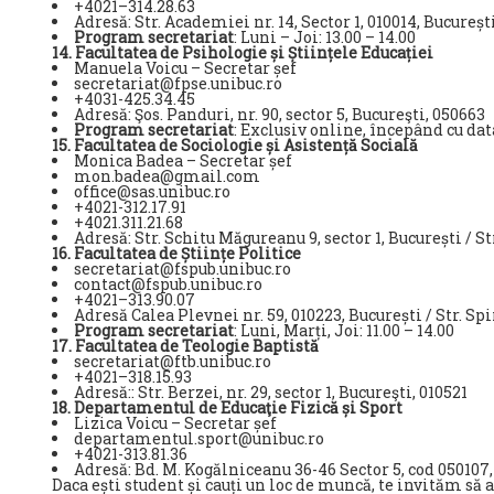
+4021–314.28.63
Adresă: Str. Academiei nr. 14, Sector 1, 010014, Bucureșt
Program secretariat
: Luni – Joi: 13.00 
14. Facultatea de Psihologie și Științele Educației
Manuela Voicu – Secretar șef
secretariat@fpse.unibuc.ro
+4031-425.34.45
Adresă: Şos. Panduri, nr. 90, sector 5, Bucureşti, 050663
Program secretariat
: Exclusiv online, începând cu da
15. Facultatea de Sociologie și Asistență Socială
Monica Badea – Secretar șef
mon.badea@gmail.com
office@sas.unibuc.ro
+4021-312.17.91
+4021.311.21.68
Adresă: Str. Schitu Măgureanu 9, sector 1, București / Str
16. Facultatea de Științe Politice
secretariat@fspub.unibuc.ro
contact@fspub.unibuc.ro
+4021–313.90.07
Adresă Calea Plevnei nr. 59, 010223, București / Str. Spir
Program secretariat
: Luni, Marți, Joi
17. Facultatea de Teologie Baptistă
secretariat@ftb.unibuc.ro
+4021–318.15.93
Adresă:: Str. Berzei, nr. 29, sector 1, Bucureşti, 010521
18. Departamentul de Educaţie Fizică și Sport
Lizica Voicu – Secretar șef
departamentul.sport@unibuc.ro
+4021-313.81.36
Adresă: Bd. M. Kogălniceanu 36-46 Sector 5, cod 050107,
Daca ești student și cauți un loc de muncă, te invităm să 