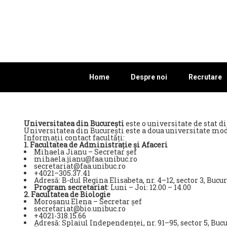
Home
Despre noi
Recrutare
Universitatea din București
este o universitate de stat d
Universitatea din București este a doua universitate mo
Informații contact facultăți:
1. Facultatea de Administrație și Afaceri
Mihaela Jianu – Secretar șef
mihaela.jianu@faa.unibuc.ro
secretariat@faa.unibuc.ro
+4021–305.37.41
Adresă: B-dul Regina Elisabeta, nr. 4–12, sector 3, Bucur
Program secretariat
: Luni – Joi: 12.00 – 14.00
2. Facultatea de Biologie
Moroșanu Elena – Secretar șef
secretariat@bio.unibuc.ro
+4021-318.15.66
Adresă: Splaiul Independenței, nr. 91–95, sector 5, Buc