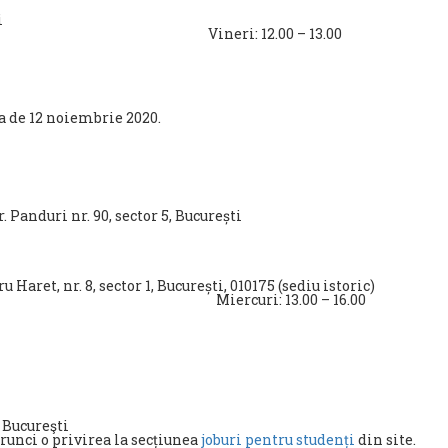
i
– 14.00 Vineri: 12.00 – 13.00
ta de 12 noiembrie 2020.
. Panduri nr. 90, sector 5, București
u Haret, nr. 8, sector 1, București, 010175 (sediu istoric)
: 11.00 – 14.00 Miercuri: 13.00 – 
 Bucureşti
arunci o privirea la secțiunea
joburi pentru studenți
din site.