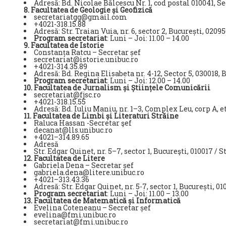
Adresă: Bd. Nicolae Bălcescu Nr. 1, cod postal 010041, Se
8. Facultatea de Geologie și Geofizică
secretariatgg@gmail.com
+4021-318.15.88
Adresă: Str. Traian Vuia, nr. 6, sector 2, București, 0209
Program secretariat
: Luni – Joi: 11.00 
9. Facultatea de Istorie
Constanța Ratcu – Secretar șef
secretariat@istorie.unibuc.ro
+4021-314.35.89
Adresă: Bd. Regina Elisabeta nr. 4-12, Sector 5, 030018, 
Program secretariat
: Luni – Joi: 12.00 – 14.00
10. Facultatea de Jurnalism și Științele Comunicării
secretariat@fjsc.ro
+4021-318.15.55
Adresă: Bd. Iuliu Maniu, nr. 1–3, Complex Leu, corp A, eta
11. Facultatea de Limbi și Literaturi Străine
Raluca Hassan -Secretar şef
decanat@lls.unibuc.ro
+4021–314.89.65
Adresă
Str. Edgar Quinet, nr. 5–7, sector 1, Bucureşti, 010017 / S
12. Facultatea de Litere
Gabriela Dena – Secretar șef
gabriela.dena@litere.unibuc.ro
+4021–313.43.36
Adresă: Str. Edgar Quinet, nr. 5-7, sector 1, București, 01
Program secretariat
: Luni – Joi: 11.00 
13. Facultatea de Matematică și Informatică
Evelina Coteneanu – Secretar șef
evelina@fmi.unibuc.ro
secretariat@fmi.unibuc.ro