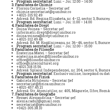
Program secretariat
: Luni – Joi: 12.00 
3. Facultatea de Chimie
Floroiu Cornelia – Secretar șef
chimie.secretariat@g.unibuc.ro
+4021-315.92.49
Adresă: Bd. Regina Elisabeta, nr. 4–12, sector 3, Bucureșt
Program secretariat
: Luni – Joi: 11.00 
4. Facultatea de Drept
Doina Voinea – Secretar șef
informatii.drept@drept.unibuc.ro
doina.voinea@drept.unibuc.ro
+4021-312.49.48
Adresă: Bd. M. Kogălniceanu, nr. 36–46, sector 5, Bucure
Program secretariat
: Luni – Joi: 12.00 – 15.00
5. Facultatea de Filosofie
Ecaterina Matei – Secretar Șef
ecaterina.matei@filosofie.unibuc.ro
office@filosofie.unibuc.ro
office@interculturel.org
+4021.318.15.56
Adresă: Splaiul Independenței, nr. 204, sector 6, Bucur
Program secretariat
: Exclusiv online, începând cu da
6. Facultatea de Fizică
Gabriela Nitulescu – Secretar Șef
secretariat@fizica.unibuc.ro
+4021-457.45.21
Adresă: Str. Atomiștilor, nr. 405, Măgurele, Ilfov, Rom
7. Facultatea de Geografie
Rezaei Alexandrina – Secretar șef
alexia.radu2@gmail.com
secretariat@geo.unibuc.ro
+0421-305.38.10