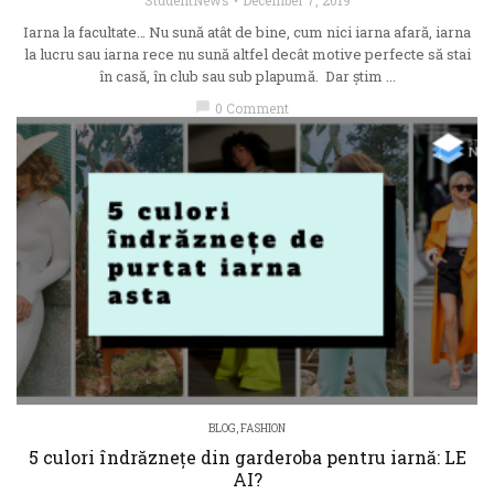
Iarna la facultate… Nu sună atât de bine, cum nici iarna afară, iarna
la lucru sau iarna rece nu sună altfel decât motive perfecte să stai
în casă, în club sau sub plapumă. Dar știm ...
chat_bubble
0 Comment
BLOG
,
FASHION
5 culori îndrăznețe din garderoba pentru iarnă: LE
AI?