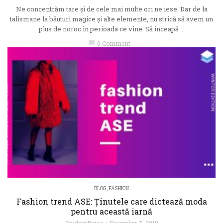
Ne concentrăm tare și de cele mai multe ori ne iese. Dar de la
talismane la băuturi magice și alte elemente, nu strică să avem un
plus de noroc în perioada ce vine. Să înceapă ...
chat_bubble
0 Comment
BLOG
,
FASHION
Fashion trend ASE: Ținutele care dictează moda
pentru această iarnă
StudentNews
December 7, 2019