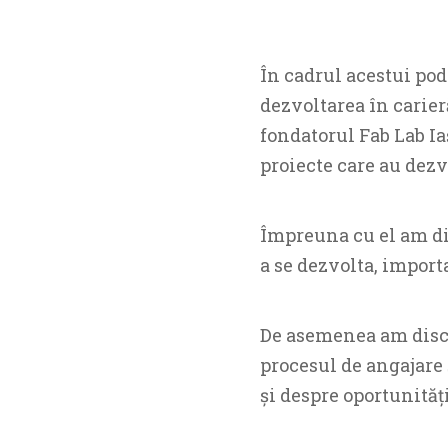
În cadrul acestui podc
dezvoltarea în carier
fondatorul Fab Lab I
proiecte care au dezv
Împreuna cu el am dis
a se dezvolta, import
De asemenea am discut
procesul de angajare 
și despre oportunități