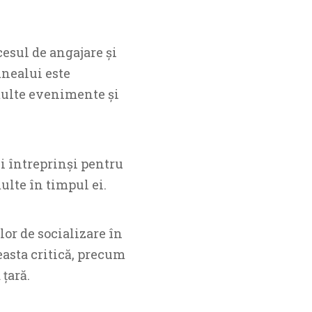
cesul de angajare și
mnealui este
multe evenimente și
i întreprinși pentru
ulte în timpul ei.
or de socializare în
easta critică, precum
 țară.