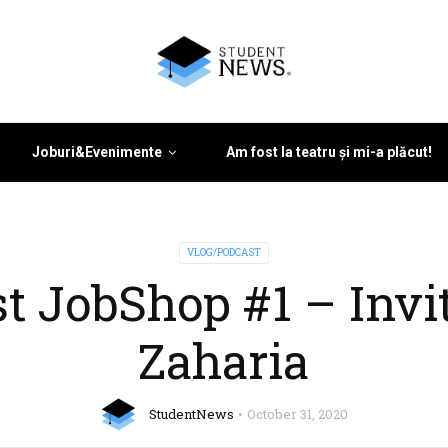
Joburi&Evenimente
Am fost la teatru și mi-a plăcut!
VLOG/PODCAST
t JobShop #1 – Invi
Zaharia
StudentNews
October 31, 2020