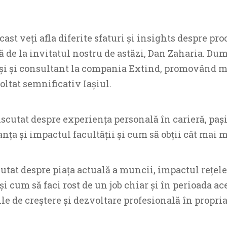
ast veți afla diferite sfaturi și insights despre pro
ă de la invitatul nostru de astăzi, Dan Zaharia. Du
ași și consultant la compania Extind, promovând 
oltat semnificativ Iașiul.
cutat despre experiența personală în carieră, pași
anța și impactul facultății și cum să obții cât mai m
at despre piața actuală a muncii, impactul rețelel
și cum să faci rost de un job chiar și în perioada ac
le de creștere și dezvoltare profesională în propria