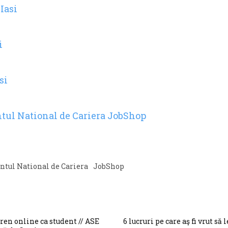
Iasi
i
si
ul National de Cariera JobShop
tul National de Cariera
JobShop
tren online ca student // ASE
6 lucruri pe care aş fi vrut să