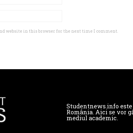
d website in this browser for the next time I comment.
Studentnews.info este 
România. Aici se vor gă
mediul academic.