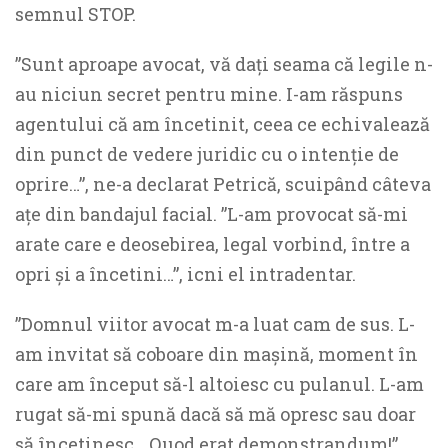
semnul STOP.
”Sunt aproape avocat, vă dați seama că legile n-
au niciun secret pentru mine. I-am răspuns
agentului că am încetinit, ceea ce echivalează
din punct de vedere juridic cu o intenție de
oprire…”, ne-a declarat Petrică, scuipând câteva
ațe din bandajul facial. ”L-am provocat să-mi
arate care e deosebirea, legal vorbind, între a
opri și a încetini…”, icni el intradentar.
”Domnul viitor avocat m-a luat cam de sus. L-
am invitat să coboare din mașină, moment în
care am început să-l altoiesc cu pulanul. L-am
rugat să-mi spună dacă să mă opresc sau doar
să încetinesc… Quod erat demonstrandum!”,